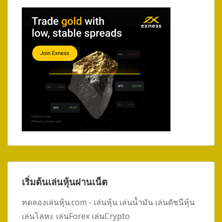
เริ่มต้นเล่นหุ้นผ่านเน็ต
ทดลองเล่นหุ้น.com - เล่นหุ้น เล่นน้ำมัน เล่นดัชนีหุ้น
เล่นโลหะ เล่นForex เล่นCrypto