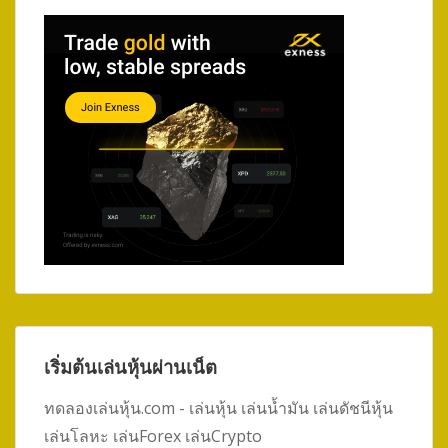
เริ่มต้นเล่นหุ้นผ่านเน็ต
ทดลองเล่นหุ้น.com - เล่นหุ้น เล่นน้ำมัน เล่นดัชนีหุ้น
เล่นโลหะ เล่นForex เล่นCrypto