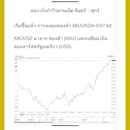
ทอง เก็งกำไรผ่านเน็ต จันทร์ – ศุกร์
เริ่มขึ้นแล้ว การลงทุนทองคำ XAUUSDm 0.07 lot
XAUUSD มาจาก ทองคำ (XAU) แลกเปลี่ยน เงิน
ดอลลาร์สหรัฐอเมริกา (USD)