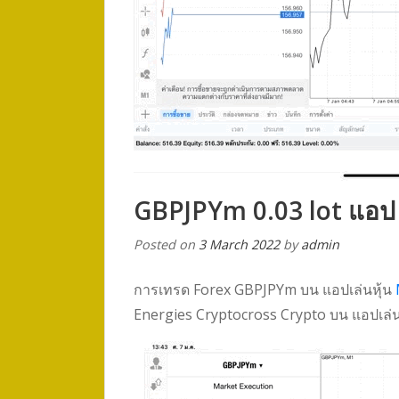
GBPJPYm 0.03 lot แอป
Posted on
3 March 2022
by
admin
การเทรด Forex GBPJPYm บน แอปเล่นหุ้น
Energies Cryptocross Crypto บน แอปเล่น