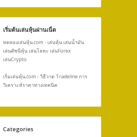
เริ่มต้นเล่นหุ้นผ่านเน็ต
ทดลองเล่นหุ้น.com - เล่นหุ้น เล่นน้ำมัน
เล่นดัชนีหุ้น เล่นโลหะ เล่นForex
เล่นCrypto
เริ่มเล่นหุ้น.com - วิธีวาด Tradeline การ
วิเคราะห์ราคาทางเทคนิค
Categories