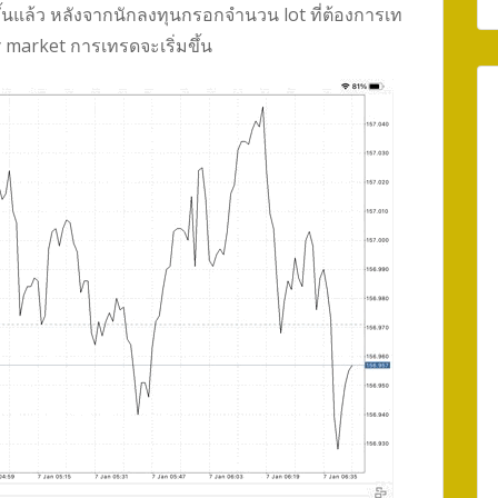
ึ้นแล้ว หลังจากนักลงทุนกรอกจำนวน lot ที่ต้องการเท
y market การเทรดจะเริ่มขึ้น