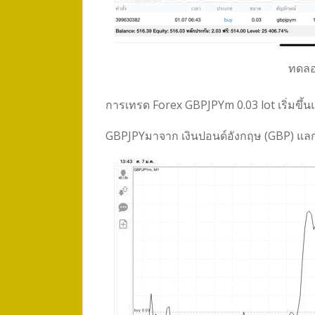
ทดลอง
การเทรด Forex GBPJPYm 0.03 lot เริ่มขึ้น
GBPJPYมาจาก เงินปอนด์อังกฤษ (GBP) แลกเปล