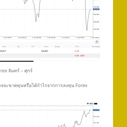
rex จันทร์ – ศุกร์
อาจจะขาดทุนหรือได้กำไรจากการลงทุน Forex