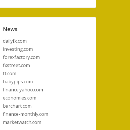
News
dailyfx.com
investing.com
forexfactory.com
fxstreet.com
ft.com
babypips.com
finance.yahoo.com
economies.com
barchart.com
finance-monthly.com
marketwatch.com