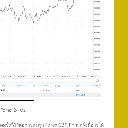
 Forex 24 ช.ม.
รั้งนี้ไว้ต่อการลงทุน Forex GBPJPYm ครั้งนี้อาจได้