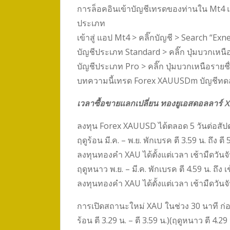
การล็อคอินเข้าบัญชีเทรดของท่านใน Mt4 
ประเภท
เข้าสู่ แอป Mt4 > คลิ๊กบัญชี > Search “E
บัญชีประเภท Standard > คลิ๊ก ปุ่มบวกเห
บัญชีประเภท Pro > คลิ๊ก ปุ่มบวกเหนือรายช
บทความนี้เทรด Forex XAUUSDm บัญชีทดล
เวลาซื้อขายแลกเปลี่ยน ทองยูเอสดอลลาร์
ลงทุน Forex XAUUSD ได้ตลอด 5 วันต่อสัปดา
ฤดูร้อน มี.ค. – พ.ย. พักเบรค ตี 3.59 น. ถึง ตี
ลงทุนทองคำ XAU ได้ตั้งแต่เวลา เช้ามืดวันจันท
ฤดูหนาว พ.ย. – มี.ค. พักเบรค ตี 4.59 น. ถึง 
ลงทุนทองคำ XAU ได้ตั้งแต่เวลา เช้ามืดวันจันท
การเปิดสถานะใหม่ XAU ในช่วง 30 นาที ก่อน
ร้อน ตี 3.29 น. – ตี 3.59 น.)(ฤดูหนาว ตี 4.29 