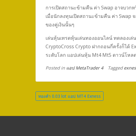
การเปิดสถานะข้ามคืน ค่า Swap อาจบวกหรื
เมื่อนักลงทุนเปิดสถานะข้ามคืน ค่า Swap จ
ของคู่เงินนั้นๆ
เล่นหุ้นเทรดหุ้นเล่นทองออนไลน์ ทดลองเล่น
CryptoCross Crypto ฝากถอนกี่ครั้งก็ได้ 
ระดับโลก แอปเล่นหุ้น Mt4 Mt5 ดาวน์โหลดฟรี
Posted in
แอป MetaTrader 4
Tagged
exnes
Post
ทองคำ 0.03 lot แอป MT4 Exness
navigation