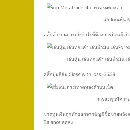
แอปเล่นหุ้น 
คลิ๊กค้างบนการเก็งกำไรที่ต้องการปิดแล้ว
เล่นหุ้น เล่นทองคำ เล่นน้ำมัน เ
คลิ๊กปุ่มสีส้ม Close with loss -36.38
การลงทุนมีความเ
ขาดทุนเงินถูกหักออกจากบัญชีซื้อขายหลังจ
Balance ลดลง