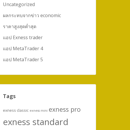
Uncategorized
ผลกระทบจากข่าว economic
ราคาสูงสุดต่ำสุด
แอป Exness trader
แอป MetaTrader 4
แอป MetaTrader 5
Tags
exness pro
exness classic
exness mini
exness standard