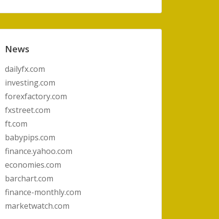
News
dailyfx.com
investing.com
forexfactory.com
fxstreet.com
ft.com
babypips.com
finance.yahoo.com
economies.com
barchart.com
finance-monthly.com
marketwatch.com