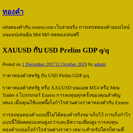
ทองคำ
เล่นทองคำกับ exness.com เว็บจ่ายจริง การเทรดทองคำออนไลน์
บนแอปเล่นหุ้น Mt4 Mt5 ทดลองเล่นฟรี
XAUUSD กับ USD Prelim GDP q/q
Posted on
1 December 2017
11 October 2019
by
admin
ราคาทองคำสหรัฐ กับ USD Prelim GDP q/q
ราคาทองคำสหรัฐ หรือ XAUUSD บนแอพ MT4 หรือ Meta
Trader 4 โบรกเกอร์ Exness การลงทุนทุกครั้งของคุณสำคัญ
เสมอ เมื่อคุณใช้แอพนี้เก็งกำไรส่วนต่างราคาทองคำกับ Exness
การลงทุนทองคำแบบนี้ไม่ได้ทองคำจริงๆมาเก็บไว้ การเก็งกำไร
แบบนี้ให้ผลตอบแทนสูงกว่าและมีความเสี่ยงสูง การลงทุน
ทองคำแบบเก็งกำไรส่วนต่างราคา เหมาะสำหรับใครก็ตามที่