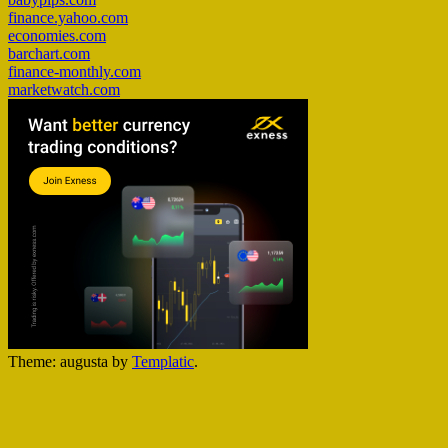
finance.yahoo.com
economies.com
barchart.com
finance-monthly.com
marketwatch.com
Theme: augusta by
Templatic
.