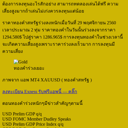
ต้องการลงทุนอะไรสักอย่าง สามารถทดลองเล่นได้ฟรี ความ
เสี่ยงสูงมากถ้าเล่นไม่เก่งควรลงทุนแต่น้อย
ราคาทองคำสหรัฐร่วงลงหนักเมื่อวันที่ 29 พฤศจิกายน 2560
เวลาประมาณ 2 ทุ่ม ราคาทองคำในวันนั้นร่วงลงจากราคา
1294.580$ ไปสู่ราคา 1286.965$ การลงทุนทองคำในช่วงเวลานี้
จะเกิดความเสี่ยงสูงเพราะราคาร่วงลงเร็วมาก การลงทุนมี
ความเสี่ยง
ทองคำร่วงเยอะ
ภาพจาก แอพ MT4 XAUUSD ( ทองคำสหรัฐ )
ลงทะเบียน Exness รับฟรีแอพนี้ — คลิ๊ก
ตอนทองคำร่วงหนักๆมีข่าวสำคัญๆตามนี้
USD Prelim GDP q/q
USD FOMC Member Dudley Speaks
USD Prelim GDP Price Index q/q