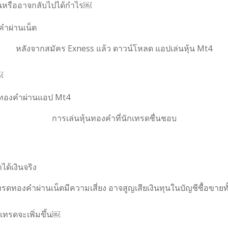
ขึ้นหรืออาจกลับไปได้กำไร￼
หลังจากสมัคร Exness แล้ว ดาวน์โหลด แอปเล่นหุ้น Mt4
￼
การเล่นหุ้นทองคำที่นักเทรดชื่นชอบ
รดทองคำผ่านเน็ตมีความเสี่ยง อาจสูญเสียเงินทุนในบัญชีซื้อขายท
ีเทรดจะเพิ่มขึ้น￼