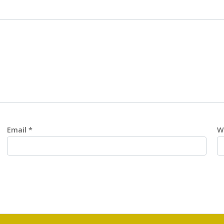
Email
*
W