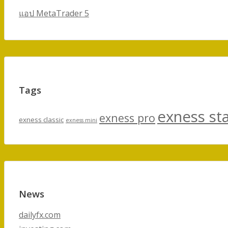
แอป MetaTrader 5
Tags
exness st
exness pro
exness classic
exness mini
News
dailyfx.com