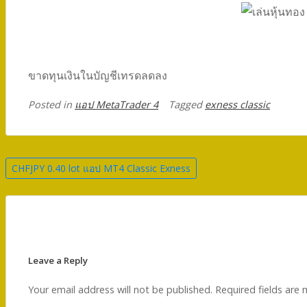
ขาดทุนเงินในบัญชีเทรดลดลง
Posted in
แอป MetaTrader 4
Tagged
exness classic
Post
CHFJPY 0.40 lot แอป MT4 Classic Exness
navigation
Leave a Reply
Your email address will not be published.
Required fields are