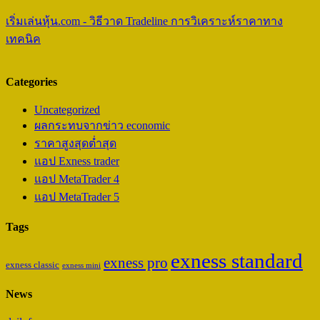
เริ่มเล่นหุ้น.com - วิธีวาด Tradeline การวิเคราะห์ราคาทาง
เทคนิค
Categories
Uncategorized
ผลกระทบจากข่าว economic
ราคาสูงสุดต่ำสุด
แอป Exness trader
แอป MetaTrader 4
แอป MetaTrader 5
Tags
exness standard
exness pro
exness classic
exness mini
News