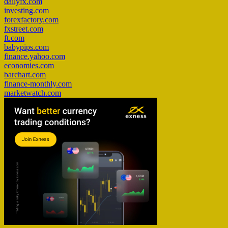
dailyfx.com
investing.com
forexfactory.com
fxstreet.com
ft.com
babypips.com
finance.yahoo.com
economies.com
barchart.com
finance-monthly.com
marketwatch.com