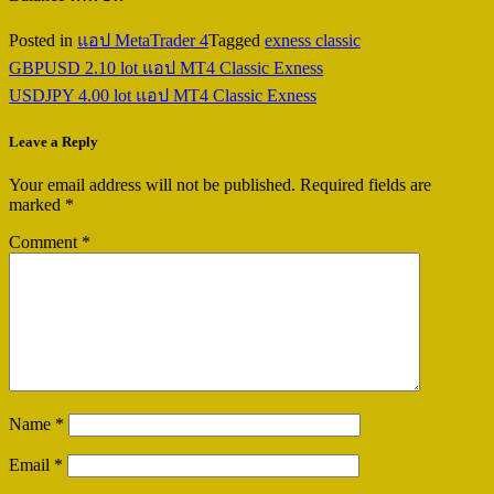
Posted in
แอป MetaTrader 4
Tagged
exness classic
Post
GBPUSD 2.10 lot แอป MT4 Classic Exness
navigation
USDJPY 4.00 lot แอป MT4 Classic Exness
Leave a Reply
Your email address will not be published.
Required fields are
marked
*
Comment
*
Name
*
Email
*