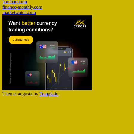
barchart.com
finance-monthly.com
marketwatch.com
Theme: augusta by
Templatic
.