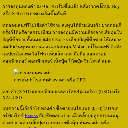
การลงทุนทองคำ 0.09 lot จะเริ่มขึ้นแล้ว หลังจากคลิ๊กปุ่ม Buy
หรือ Sell การเทรดจะเริ่มขึ้นทันที
ทดลองเล่นฟรีไม่เสียค่าใช้จ่าย ลงทุนได้ด้วยเงินจริง ฝากถอนกี่
ครั้งก็ได้ฟรีค่าธรรมเนียม การลงทุนมีความเสี่ยงอาจเสียทุนใน
บัญชีซื้อขายทั้งหมด สมัคร Exness เลือกบัญชีซื้อขายให้เหมาะ
สมกับเงินทุนของตนเอง แอปเล่นหุ้น Mt4 ดาวน์โหลดฟรี ติดตั้ง
แอปบนไอแพด ไอโฟน แท็บเล็ต และ มือถือ แอนดรอย
คอมพิวเตอร์ คอมพิวเตอร์ เน็ตบุ๊ค โน้ตบุ๊ค วินโดวส์ แมค
การเก็งกำไรส่วนต่างราคา หรือ CFD
ทองคำ (XAU) แลกเปลี่ยน ดอลลาร์สหรัฐอเมริกา (USD) หรือ
XAUUSD
บทความนี้เก็งกำไร ทองคำ ซื้อขายบนไอแพด (Ipad) โบรกเก
อร์ฟอเร็กซ์
Exness
บัญชีทดลอง Pro เมื่อคลิ๊กปุ่มลูกศรบนเมนู
ข้างซ้าย แล้ว คลิ๊กปุ่มบวกบนรายชื่อหุ้น หุ้นทองคำ หรือ