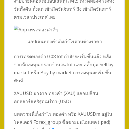
ง่ายขายคล่องใช้แอปเล่นหุ้น Mt5 เทรดทองคำได้ทั้ง
วันทั้งคืน ตั้งแต่ เช้ามืดวันจันทร์ ถึง เช้ามืดวันเสาร์
ตามเวลาประเทศไทย
แอปเล่นทองคำเก็งกำไรส่วนต่างราคา
การเทรดทองคำ 0.08 lot กำลังจะเริ่มขึ้นแล้ว หลัง
จากนักลงทุน กรอกจำนวน lot และ คลิ๊กปุ่ม Sell by
market หรือ Buy by market การลงทุนจะเริ่มขึ้น
ทันที
XAUUSD มาจาก ทองคำ (XAU) แลกเปลี่ยน
ดอลลาร์สหรัฐอเมริกา (USD)
บทความนี้เก็งกำไร ทองคำ หรือ XAUUSDm อยู่ใน
โฟลเดอร์ Forex_group ซื้อขายบนไอแพด (Ipad)