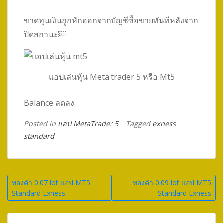
ขาดทุนเงินถูกหักออกจากบัญชีซื้อขายทันทีหลังจาก
ปิดสถานะ￼
แอปเล่นหุ้น Meta trader 5 หรือ Mt5
Balance ลดลง
Posted in
แอป MetaTrader 5
Tagged
exness
standard
Post
ทองคำ 0.07 lot แอป MT5
ทองคำ 0.09 lot แอป MT5
Standard Exness
Standard Exness
navigation