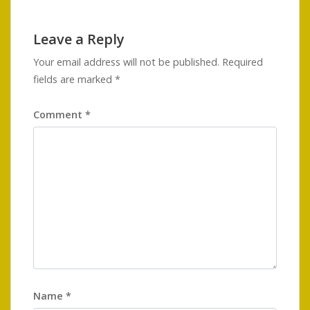
Leave a Reply
Your email address will not be published.
Required
fields are marked
*
Comment
*
Name
*