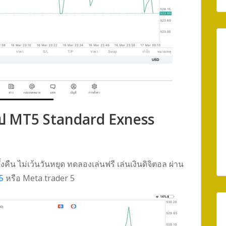
ป MT5 Standard Exness
ั้งคืน ไม่เว้นวันหยุด ทดลองเล่นฟรี เล่นเงินดิจิตอล ผ่าน
5
หรือ Meta trader 5