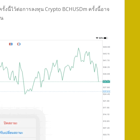
ั้งนี้ไว้ต่อการลงทุน Crypto BCHUSDm ครั้งนี้อาจ
ุน