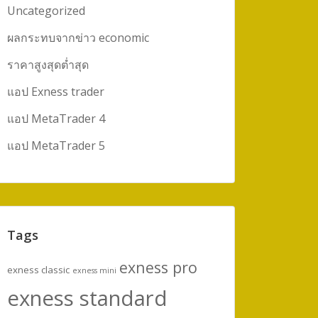
Uncategorized
ผลกระทบจากข่าว economic
ราคาสูงสุดต่ำสุด
แอป Exness trader
แอป MetaTrader 4
แอป MetaTrader 5
Tags
exness pro
exness classic
exness mini
exness standard