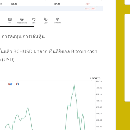
 การลงทุน การเล่นหุ้น
้นแล้ว BCHUSD มาจาก เงินดิจิตอล Bitcoin cash
า (USD)