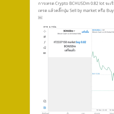
การเทรด Crypto BCHUSDm 0.82 lot จะเริ่
เทรด แล้วคลิ๊กปุ่ม Sell by market หรือ Bu
￼